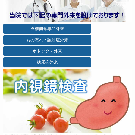
脊椎側弯専門外来
もの忘れ・認知症外来
ボトックス外来
糖尿病外来